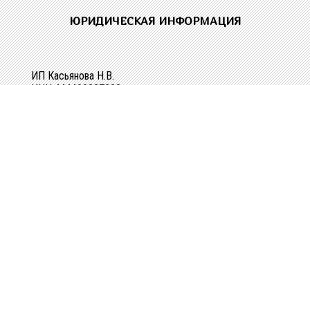
ЮРИДИЧЕСКАЯ ИНФОРМАЦИЯ
ИП Касьянова Н.В.
ИНН 444400337228
ОГРН 304440118000062
Р/сч 40802810329010107061
в Костромском ОСБ №8640 в г.Костроме
Кор/сч 30101810200000000623
БИК 043469623
КОНТАКТНАЯ ИНФОРМАЦИЯ
г. Кострома, ул. Зеленая, д. 3а
Телефоны:
+7(4942) 34-38-41
+7(906) 521-85-95
Режим работы:
Пн-Пт с 8.00-17.00