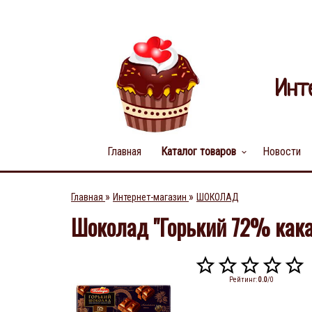
Инт
Главная
Каталог товаров
Новости
keyboard_arrow_down
»
»
Главная
Интернет-магазин
ШОКОЛАД
Шоколад "Горький 72% какао
Рейтинг
:
0.0
/
0