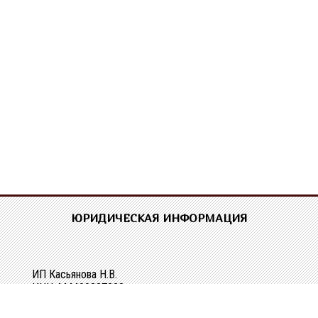
ЮРИДИЧЕСКАЯ ИНФОРМАЦИЯ
ИП Касьянова Н.В.
ИНН 444400337228
ОГРН 304440118000062
Р/сч 40802810329010107061