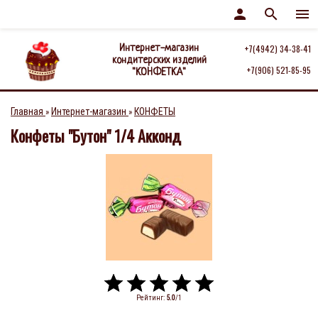
person
search
menu
Интернет-магазин
+7(4942) 34-38-41
кондитерских изделий
+7(906) 521-85-95
"КОНФЕТКА"
Главная
Интернет-магазин
КОНФЕТЫ
»
»
Конфеты "Бутон" 1/4 Акконд
Рейтинг
:
5.0
/
1