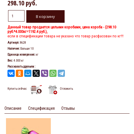
298.10 руб.
Данный товар продается целыми коробами, цена короба - (
298.10
руб.
*4.000кг=1192.4 руб.),
если в спецификации товара не указано что товар расфасован по кг!!!
Артикул
:
8628
Наличие
:
Больше 10
Единица измерения
:
кг
Вес
:
4.000 кг
Рассказать друзьям
:
Купить сейчас
Отложить
Описание
Спецификация
Отзывы