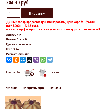
244.30 руб.
Данный товар продается целыми коробами, цена короба - (
244.30
руб.
*5.000кг=1221.5 руб.),
если в спецификации товара не указано что товар расфасован по кг!!!
Артикул
:
1969
Наличие
:
Больше 10
Единица измерения
:
кг
Вес
:
5.000 кг
Рассказать друзьям
:
Купить сейчас
Отложить
Описание
Спецификация
Отзывы