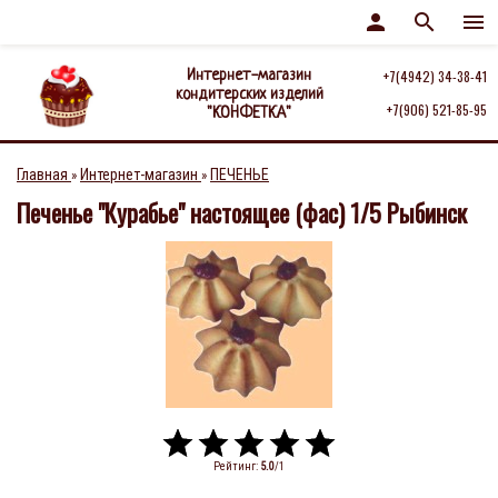
person
search
menu
Интернет-магазин
+7(4942) 34-38-41
кондитерских изделий
+7(906) 521-85-95
"КОНФЕТКА"
Главная
Интернет-магазин
ПЕЧЕНЬЕ
»
»
Печенье "Курабье" настоящее (фас) 1/5 Рыбинск
Рейтинг
:
5.0
/
1