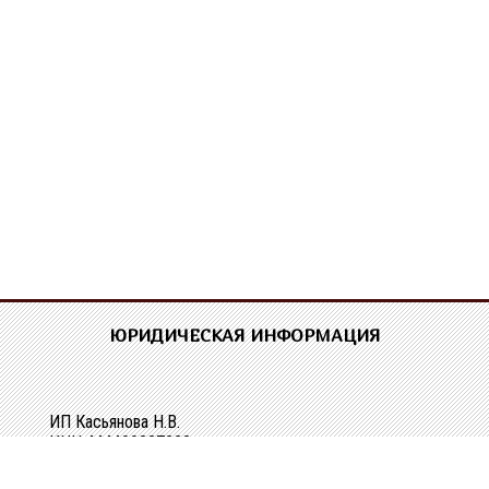
ЮРИДИЧЕСКАЯ ИНФОРМАЦИЯ
ИП Касьянова Н.В.
ИНН 444400337228
ОГРН 304440118000062
Р/сч 40802810329010107061