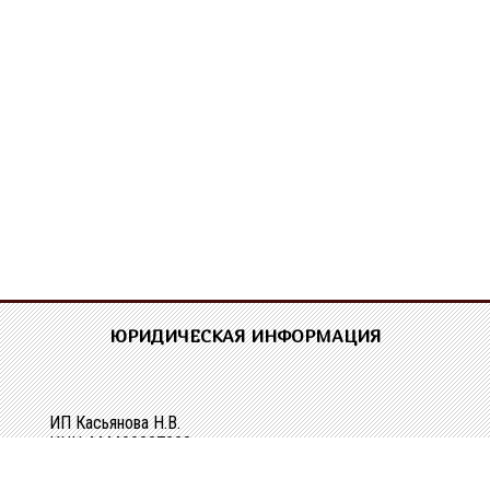
ЮРИДИЧЕСКАЯ ИНФОРМАЦИЯ
ИП Касьянова Н.В.
ИНН 444400337228
ОГРН 304440118000062
Р/сч 40802810329010107061