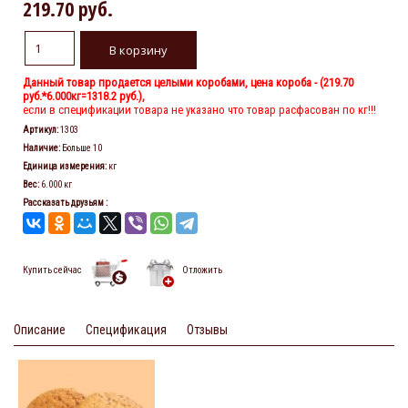
219.70 руб.
Данный товар продается целыми коробами, цена короба - (
219.70
руб.
*6.000кг=1318.2 руб.),
если в спецификации товара не указано что товар расфасован по кг!!!
Артикул
:
1303
Наличие
:
Больше 10
Единица измерения
:
кг
Вес
:
6.000 кг
Рассказать друзьям
:
Купить сейчас
Отложить
Описание
Спецификация
Отзывы