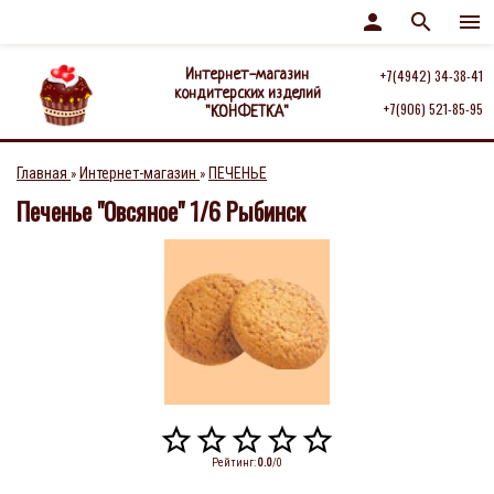
person
search
menu
Интернет-магазин
+7(4942) 34-38-41
кондитерских изделий
+7(906) 521-85-95
"КОНФЕТКА"
Главная
Интернет-магазин
ПЕЧЕНЬЕ
»
»
Печенье "Овсяное" 1/6 Рыбинск
Рейтинг
:
0.0
/
0