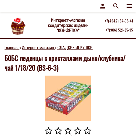
person
search
menu
Интернет-магазин
+7(4942) 34-38-41
кондитерских изделий
+7(906) 521-85-95
"КОНФЕТКА"
Главная
Интернет-магазин
СЛАДКИЕ ИГРУШКИ
»
»
БОБС леденцы с кристаллами дыня/клубника/
чай 1/18/20 (BS-6-3)