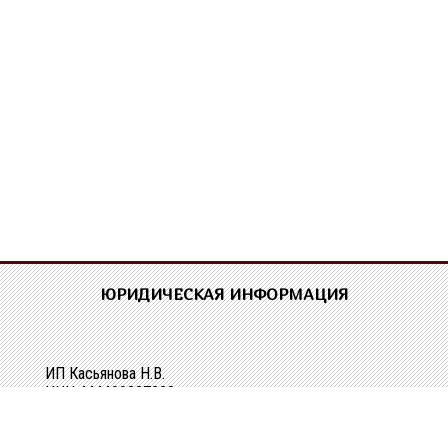
ЮРИДИЧЕСКАЯ ИНФОРМАЦИЯ
ИП Касьянова Н.В.
ИНН 444400337228
ОГРН 304440118000062
Р/сч 40802810329010107061