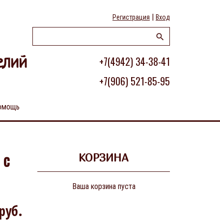
|
Регистрация
Вход
+7(4942) 34-38-41
елий
+7(906) 521-85-95
омощь
 с
КОРЗИНА
Ваша корзина пуста
руб.