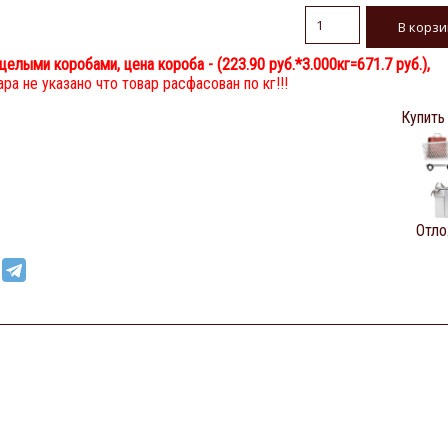
целыми коробами, цена короба - (
223.90 руб.
*3.000кг=671.7 руб.),
ра не указано что товар расфасован по кг!!!
Купить
Отло