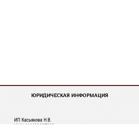
ЮРИДИЧЕСКАЯ ИНФОРМАЦИЯ
ИП Касьянова Н.В.
ИНН 444400337228
ОГРН 304440118000062
Р/сч 40802810329010107061