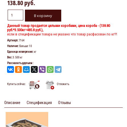
138.80 руб.
Данный товар продается целыми коробами, цена короба - (
138.80
руб.
*3.500кг=485.8 руб.),
если в спецификации товара не указано что товар расфасован по кг!!!
Артикул
:
7164
Наличие
:
Больше 10
Единица измерения
:
кг
Вес
:
3.500 кг
Рассказать друзьям
:
Купить сейчас
Отложить
Описание
Спецификация
Отзывы