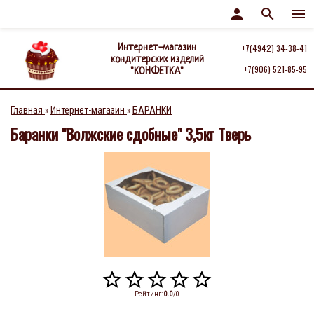
person
search
menu
Интернет-магазин
+7(4942) 34-38-41
кондитерских изделий
+7(906) 521-85-95
"КОНФЕТКА"
Главная
Интернет-магазин
БАРАНКИ
»
»
Баранки "Волжские сдобные" 3,5кг Тверь
Рейтинг
:
0.0
/
0