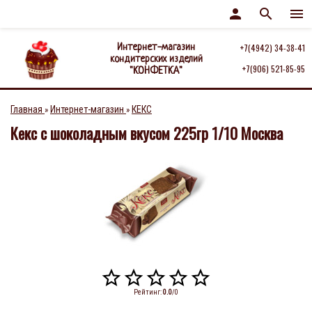
person
search
menu
Интернет-магазин
+7(4942) 34-38-41
кондитерских изделий
+7(906) 521-85-95
"КОНФЕТКА"
Главная
Интернет-магазин
КЕКС
»
»
Кекс с шоколадным вкусом 225гр 1/10 Москва
Рейтинг
:
0.0
/
0