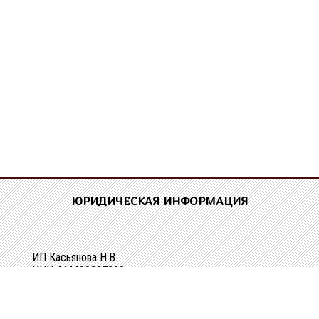
ЮРИДИЧЕСКАЯ ИНФОРМАЦИЯ
ИП Касьянова Н.В.
ИНН 444400337228
ОГРН 304440118000062
Р/сч 40802810329010107061
в Костромском ОСБ №8640 в г.Костроме