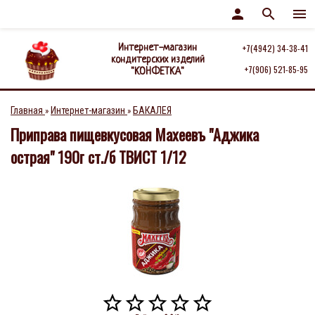
person
search
menu
Интернет-магазин
+7(4942) 34-38-41
кондитерских изделий
+7(906) 521-85-95
"КОНФЕТКА"
Главная
Интернет-магазин
БАКАЛЕЯ
»
»
Приправа пищевкусовая Махеевъ "Аджика
острая" 190г ст./б ТВИСТ 1/12