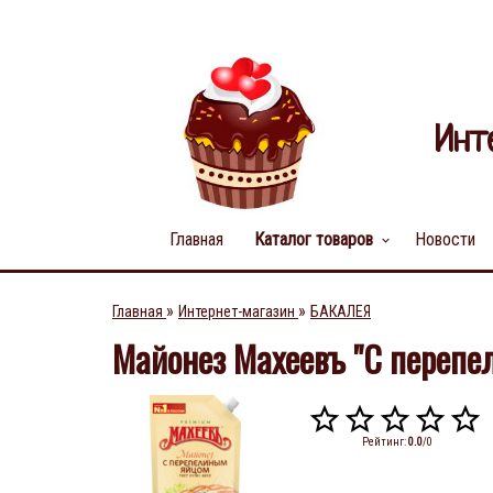
Инт
Главная
Каталог товаров
Новости
keyboard_arrow_down
»
»
Главная
Интернет-магазин
БАКАЛЕЯ
Майонез Махеевъ "С переп
Рейтинг
:
0.0
/
0