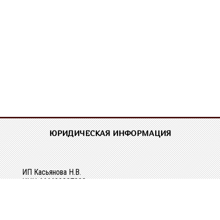
ЮРИДИЧЕСКАЯ ИНФОРМАЦИЯ
ИП Касьянова Н.В.
ИНН 444400337228
ОГРН 304440118000062
Р/сч 40802810329010107061
в Костромском ОСБ №8640 в г.Костроме
Кор/сч 30101810200000000623