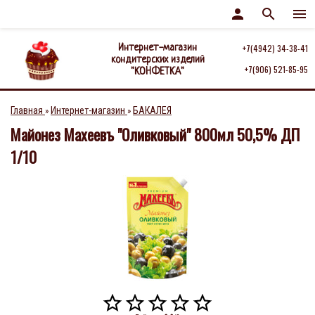
person
search
menu
Интернет-магазин
+7(4942) 34-38-41
кондитерских изделий
+7(906) 521-85-95
"КОНФЕТКА"
Главная
Интернет-магазин
БАКАЛЕЯ
»
»
Майонез Махеевъ "Оливковый" 800мл 50,5% ДП
1/10