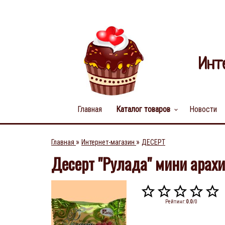
Инт
Главная
Каталог товаров
Новости
keyboard_arrow_down
»
»
Главная
Интернет-магазин
ДЕСЕРТ
Десерт "Рулада" мини арахи
Рейтинг
:
0.0
/
0