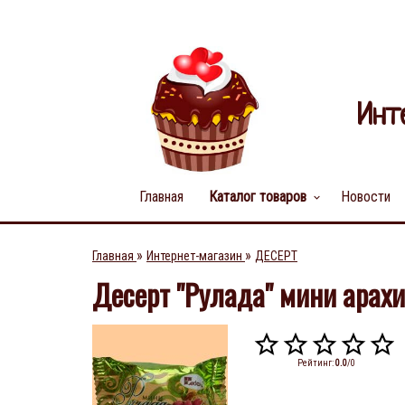
Инт
Главная
Каталог товаров
Новости
keyboard_arrow_down
»
»
Главная
Интернет-магазин
ДЕСЕРТ
Десерт "Рулада" мини арахи
Рейтинг
:
0.0
/
0