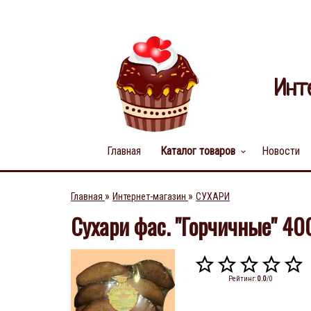
Инт
Главная
Каталог товаров
Новости
keyboard_arrow_down
»
»
Главная
Интернет-магазин
СУХАРИ
Сухари фас. "Горчичные" 40
Рейтинг
:
0.0
/
0