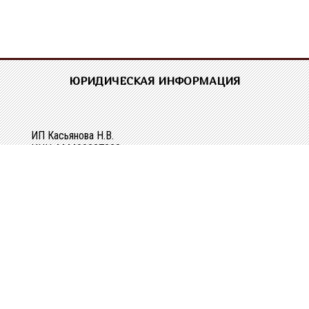
ЮРИДИЧЕСКАЯ ИНФОРМАЦИЯ
ИП Касьянова Н.В.
ИНН 444400337228
ОГРН 304440118000062
Р/сч 40802810329010107061
в Костромском ОСБ №8640 в г.Костроме
Кор/сч 30101810200000000623
БИК 043469623
КОНТАКТНАЯ ИНФОРМАЦИЯ
г. Кострома, ул. Зеленая, д. 3а