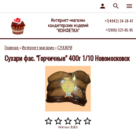
person
search
menu
Интернет-магазин
+7(4942) 34-38-41
кондитерских изделий
+7(906) 521-85-95
"КОНФЕТКА"
Главная
Интернет-магазин
СУХАРИ
»
»
Сухари фас. "Горчичные" 400г 1/10 Новомосковск
Рейтинг
:
0.0
/
0