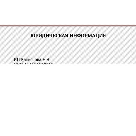
ЮРИДИЧЕСКАЯ ИНФОРМАЦИЯ
ИП Касьянова Н.В.
ИНН 444400337228
ОГРН 304440118000062
Р/сч 40802810329010107061
в Костромском ОСБ №8640 в г.Костроме
Кор/сч 30101810200000000623
БИК 043469623
КОНТАКТНАЯ ИНФОРМАЦИЯ
г. Кострома, ул. Зеленая, д. 3а