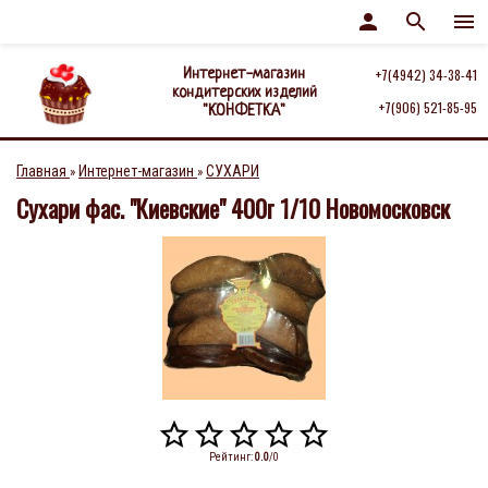
person
search
menu
Интернет-магазин
+7(4942) 34-38-41
кондитерских изделий
+7(906) 521-85-95
"КОНФЕТКА"
Главная
Интернет-магазин
СУХАРИ
»
»
Сухари фас. "Киевские" 400г 1/10 Новомосковск
Рейтинг
:
0.0
/
0