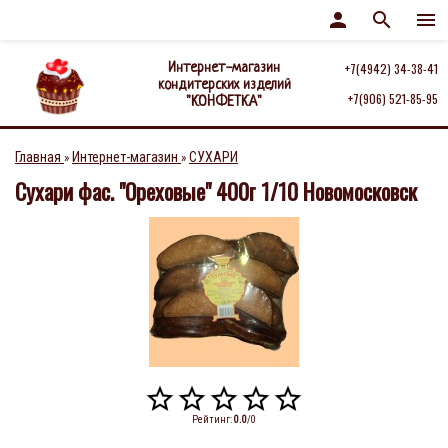
person
search
menu
Интернет-магазин
+7(4942) 34-38-41
кондитерских изделий
+7(906) 521-85-95
"КОНФЕТКА"
Главная
Интернет-магазин
СУХАРИ
»
»
Сухари фас. "Ореховые" 400г 1/10 Новомосковск
Рейтинг
:
0.0
/
0