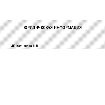
ЮРИДИЧЕСКАЯ ИНФОРМАЦИЯ
ИП Касьянова Н.В.
ИНН 444400337228
ОГРН 304440118000062
Р/сч 40802810329010107061
в Костромском ОСБ №8640 в г.Костроме
Кор/сч 30101810200000000623
БИК 043469623
КОНТАКТНАЯ ИНФОРМАЦИЯ
г. Кострома, ул. Зеленая, д. 3а