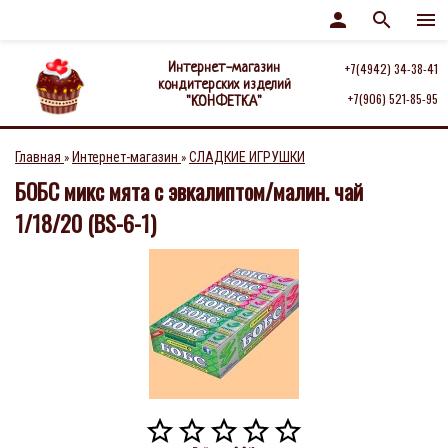
person
search
menu
Интернет-магазин
+7(4942) 34-38-41
кондитерских изделий
+7(906) 521-85-95
"КОНФЕТКА"
Главная
Интернет-магазин
СЛАДКИЕ ИГРУШКИ
»
»
БОБС микс мята с эвкалиптом/малин. чай
1/18/20 (BS-6-1)