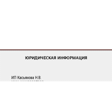
ЮРИДИЧЕСКАЯ ИНФОРМАЦИЯ
ИП Касьянова Н.В.
ИНН 444400337228
ОГРН 304440118000062
Р/сч 40802810329010107061
в Костромском ОСБ №8640 в г.Костроме
Кор/сч 30101810200000000623
БИК 043469623