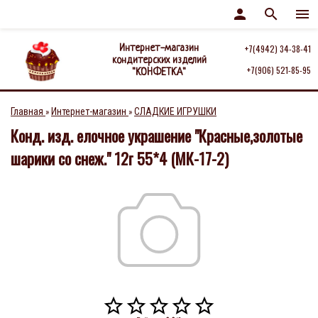
person
search
menu
Интернет-магазин
+7(4942) 34-38-41
кондитерских изделий
+7(906) 521-85-95
"КОНФЕТКА"
Главная
Интернет-магазин
СЛАДКИЕ ИГРУШКИ
»
»
Конд. изд. елочное украшение "Красные,золотые
шарики со снеж." 12г 55*4 (МК-17-2)