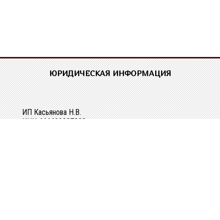
ЮРИДИЧЕСКАЯ ИНФОРМАЦИЯ
ИП Касьянова Н.В.
ИНН 444400337228
ОГРН 304440118000062
Р/сч 40802810329010107061
в Костромском ОСБ №8640 в г.Костроме
Кор/сч 30101810200000000623
БИК 043469623
КОНТАКТНАЯ ИНФОРМАЦИЯ