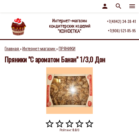
person
search
menu
Интернет-магазин
+7(4942) 34-38-41
кондитерских изделий
+7(906) 521-85-95
"КОНФЕТКА"
Главная
Интернет-магазин
ПРЯНИКИ
»
»
Пряники "С ароматом Банан" 1/3,0 Дон
Рейтинг
:
0.0
/
0