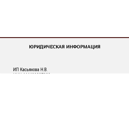
ЮРИДИЧЕСКАЯ ИНФОРМАЦИЯ
ИП Касьянова Н.В.
ИНН 444400337228
ОГРН 304440118000062
Р/сч 40802810329010107061
в Костромском ОСБ №8640 в г.Костроме
Кор/сч 30101810200000000623
БИК 043469623
КОНТАКТНАЯ ИНФОРМАЦИЯ