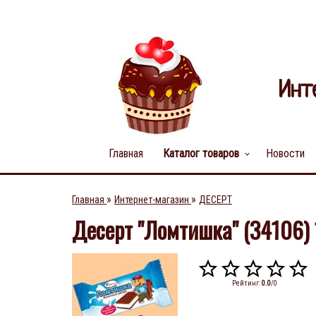
Инт
Главная
Каталог товаров
Новости
keyboard_arrow_down
»
»
Главная
Интернет-магазин
ДЕСЕРТ
Десерт "Ломтишка" (34106) 
Рейтинг
:
0.0
/
0