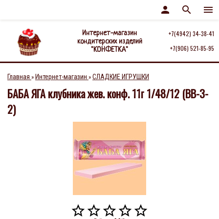
person
search
menu
Интернет-магазин
+7(4942) 34-38-41
кондитерских изделий
+7(906) 521-85-95
"КОНФЕТКА"
Главная
Интернет-магазин
СЛАДКИЕ ИГРУШКИ
»
»
БАБА ЯГА клубника жев. конф. 11г 1/48/12 (ВВ-3-
2)