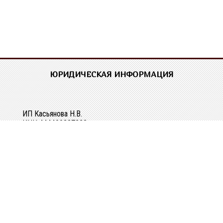
ЮРИДИЧЕСКАЯ ИНФОРМАЦИЯ
ИП Касьянова Н.В.
ИНН 444400337228
ОГРН 304440118000062
Р/сч 40802810329010107061
в Костромском ОСБ №8640 в г.Костроме
Кор/сч 30101810200000000623
БИК 043469623
КОНТАКТНАЯ ИНФОРМАЦИЯ