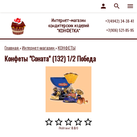
person
search
menu
Интернет-магазин
+7(4942) 34-38-41
кондитерских изделий
+7(906) 521-85-95
"КОНФЕТКА"
Главная
Интернет-магазин
КОНФЕТЫ
»
»
Конфеты "Соната" (132) 1/2 Победа
Рейтинг
:
0.0
/
0