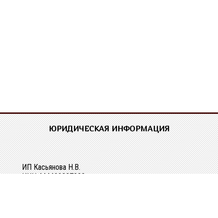
ЮРИДИЧЕСКАЯ ИНФОРМАЦИЯ
ИП Касьянова Н.В.
ИНН 444400337228
ОГРН 304440118000062
Р/сч 40802810329010107061
в Костромском ОСБ №8640 в г.Костроме
Кор/сч 30101810200000000623