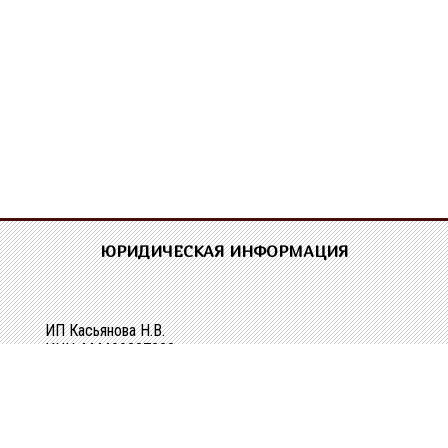
ЮРИДИЧЕСКАЯ ИНФОРМАЦИЯ
ИП Касьянова Н.В.
ИНН 444400337228
ОГРН 304440118000062
Р/сч 40802810329010107061
в Костромском ОСБ №8640 в г.Костроме
Кор/сч 30101810200000000623
БИК 043469623