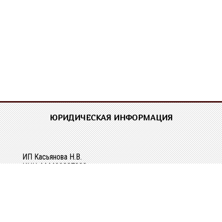
ЮРИДИЧЕСКАЯ ИНФОРМАЦИЯ
ИП Касьянова Н.В.
ИНН 444400337228
ОГРН 304440118000062
Р/сч 40802810329010107061
в Костромском ОСБ №8640 в г.Костроме
Кор/сч 30101810200000000623
БИК 043469623