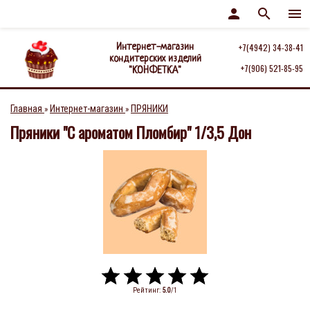
person
search
menu
Интернет-магазин
+7(4942) 34-38-41
кондитерских изделий
+7(906) 521-85-95
"КОНФЕТКА"
Главная
Интернет-магазин
ПРЯНИКИ
»
»
Пряники "С ароматом Пломбир" 1/3,5 Дон
Рейтинг
:
5.0
/
1