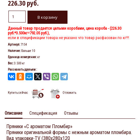
226.30 руб.
Данный товар продается целыми коробами, цена короба - (
226.30
руб.
*3.500кг=792.05 руб.),
если в спецификации товара не указано что товар расфасован по кг!!!
Артикул
:
7154
Наличие
:
Больше 10
Единица измерения
:
кг
Вес
:
3.500 кг
Рассказать друзьям
:
Купить сейчас
Отложить
Описание
Спецификация
Отзывы
Пряники «С ароматом Пломбир»
Пряники оригинальной формы с нежным ароматом пломбира.
Вид упаковки-TV (380х280х120