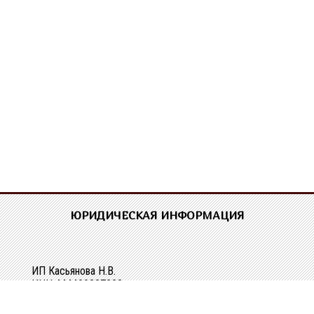
ЮРИДИЧЕСКАЯ ИНФОРМАЦИЯ
ИП Касьянова Н.В.
ИНН 444400337228
ОГРН 304440118000062
Р/сч 40802810329010107061