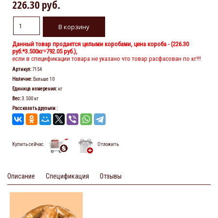
226.30 руб.
Данный товар продается целыми коробами, цена короба - (
226.30
руб.
*3.500кг=792.05 руб.),
если в спецификации товара не указано что товар расфасован по кг!!!
Артикул
:
7154
Наличие
:
Больше 10
Единица измерения
:
кг
Вес
:
3.500 кг
Рассказать друзьям
:
Купить сейчас
Отложить
Описание
Спецификация
Отзывы