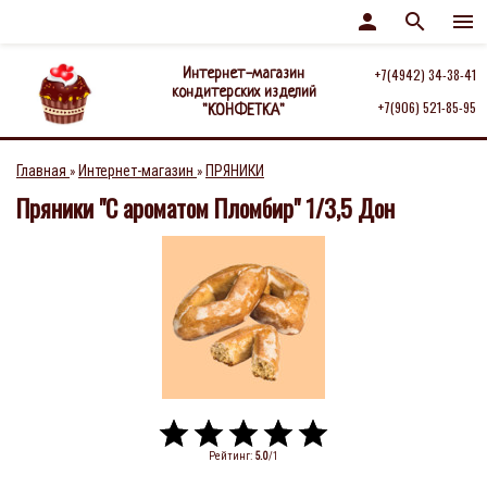
person
search
menu
Интернет-магазин
+7(4942) 34-38-41
кондитерских изделий
+7(906) 521-85-95
"КОНФЕТКА"
Главная
Интернет-магазин
ПРЯНИКИ
»
»
Пряники "С ароматом Пломбир" 1/3,5 Дон
Рейтинг
:
5.0
/
1