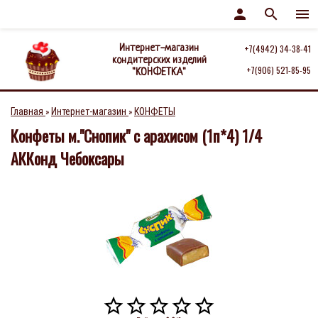
person
search
menu
Интернет-магазин
+7(4942) 34-38-41
кондитерских изделий
+7(906) 521-85-95
"КОНФЕТКА"
Главная
Интернет-магазин
КОНФЕТЫ
»
»
Конфеты м."Снопик" с арахисом (1п*4) 1/4
АККонд Чебоксары