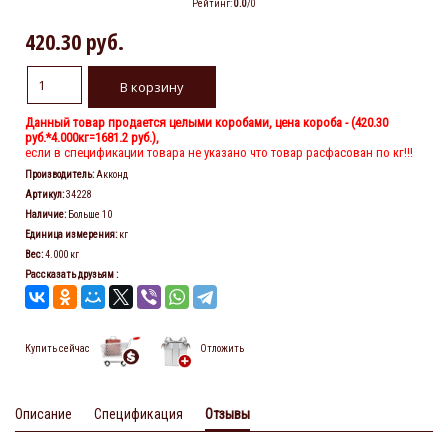
Рейтинг
:
0.0
/
0
420.30 руб.
Данный товар продается целыми коробами, цена короба - (
420.30
руб.
*4.000кг=1681.2 руб.),
если в спецификации товара не указано что товар расфасован по кг!!!
Производитель
:
Акконд
Артикул
:
34228
Наличие
:
Больше 10
Единица измерения
:
кг
Вес
:
4.000 кг
Рассказать друзьям
:
Купить сейчас
Отложить
Описание
Спецификация
Отзывы