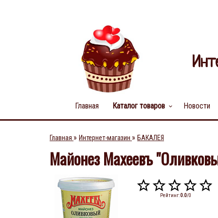
Инт
Главная
Каталог товаров
Новости
keyboard_arrow_down
»
»
Главная
Интернет-магазин
БАКАЛЕЯ
Майонез Махеевъ "Оливковы
Рейтинг
:
0.0
/
0