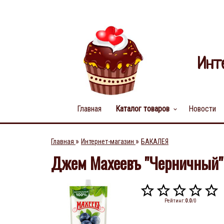
Инт
Главная
Каталог товаров
Новости
keyboard_arrow_down
»
»
Главная
Интернет-магазин
БАКАЛЕЯ
Джем Махеевъ "Черничный" 
Рейтинг
:
0.0
/
0