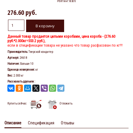
Рейтинг
:
0.0
/
0
276.60 руб.
Данный товар продается целыми коробами, цена короба - (
276.60
руб.
*2.000кг=553.2 руб.),
если в спецификации товара не указано что товар расфасован по кг!!!
Производитель
:
Тверской кондитер
Артикул
:
24618
Наличие
:
Больше 10
Единица измерения
:
кг
Вес
:
2.000 кг
Рассказать друзьям
:
Купить сейчас
Отложить
Описание
Спецификация
Отзывы