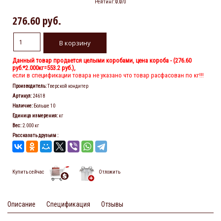
Рейтинг
:
0.0
/
0
276.60 руб.
Данный товар продается целыми коробами, цена короба - (
276.60
руб.
*2.000кг=553.2 руб.),
если в спецификации товара не указано что товар расфасован по кг!!!
Производитель
:
Тверской кондитер
Артикул
:
24618
Наличие
:
Больше 10
Единица измерения
:
кг
Вес
:
2.000 кг
Рассказать друзьям
:
Купить сейчас
Отложить
Описание
Спецификация
Отзывы