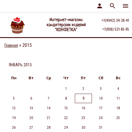
person
search
menu
Интернет-магазин
+7(4942) 34-38-41
кондитерских изделий
+7(906) 521-85-95
"КОНФЕТКА"
»
2015
Главная
ЯНВАРЬ 2015
Пн
Вт
Ср
Чт
Пт
Сб
Вс
1
2
3
4
9
5
6
7
8
10
11
12
13
14
15
16
17
18
19
20
21
22
23
24
25
26
27
28
29
30
31