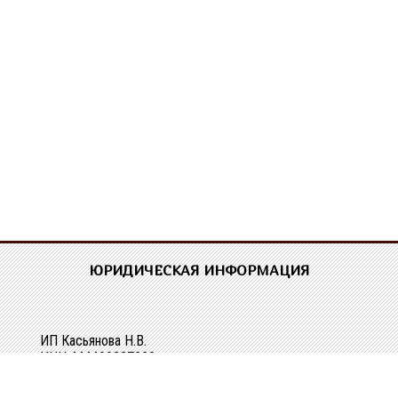
ЮРИДИЧЕСКАЯ ИНФОРМАЦИЯ
ИП Касьянова Н.В.
ИНН 444400337228
ОГРН 304440118000062
Р/сч 40802810329010107061