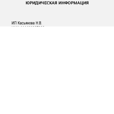
ЮРИДИЧЕСКАЯ ИНФОРМАЦИЯ
ИП Касьянова Н.В.
ИНН 444400337228
ОГРН 304440118000062
Р/сч 40802810329010107061
в Костромском ОСБ №8640 в г.Костроме
Кор/сч 30101810200000000623
БИК 043469623
КОНТАКТНАЯ ИНФОРМАЦИЯ
г. Кострома, ул. Зеленая, д. 3а
Телефоны:
+7(4942) 34-38-41
+7(906) 521-85-95
Режим работы:
Пн-Пт с 8.00-17.00
E-mail: shopkonfetka44@yandex.ru