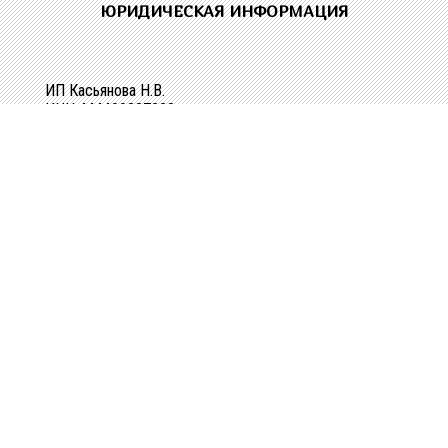
ЮРИДИЧЕСКАЯ ИНФОРМАЦИЯ
ИП Касьянова Н.В.
ИНН 444400337228
ОГРН 304440118000062
Р/сч 40802810329010107061
в Костромском ОСБ №8640 в г.Костроме
Кор/сч 30101810200000000623
БИК 043469623
КОНТАКТНАЯ ИНФОРМАЦИЯ
г. Кострома, ул. Зеленая, д. 3а
Телефоны:
+7(4942) 34-38-41
+7(906) 521-85-95
Режим работы:
Пн-Пт с 8.00-17.00
E-mail: shopkonfetka44@yandex.ru