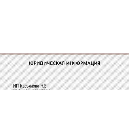
ЮРИДИЧЕСКАЯ ИНФОРМАЦИЯ
ИП Касьянова Н.В.
ИНН 444400337228
ОГРН 304440118000062
Р/сч 40802810329010107061
в Костромском ОСБ №8640 в г.Костроме
Кор/сч 30101810200000000623
БИК 043469623