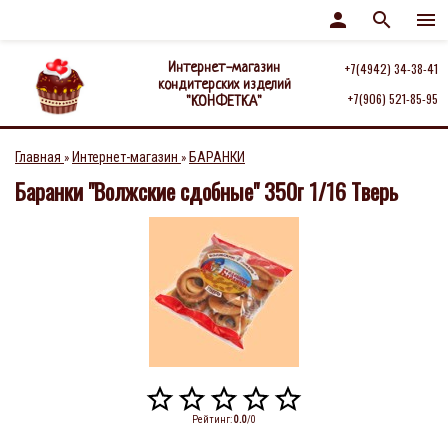
person
search
menu
Интернет-магазин
+7(4942) 34-38-41
кондитерских изделий
+7(906) 521-85-95
"КОНФЕТКА"
Главная
Интернет-магазин
БАРАНКИ
»
»
Баранки "Волжские сдобные" 350г 1/16 Тверь
Рейтинг
:
0.0
/
0