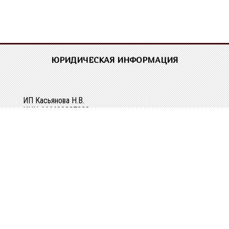
ЮРИДИЧЕСКАЯ ИНФОРМАЦИЯ
ИП Касьянова Н.В.
ИНН 444400337228
ОГРН 304440118000062
Р/сч 40802810329010107061
в Костромском ОСБ №8640 в г.Костроме
Кор/сч 30101810200000000623
БИК 043469623
КОНТАКТНАЯ ИНФОРМАЦИЯ
г. Кострома, ул. Зеленая, д. 3а