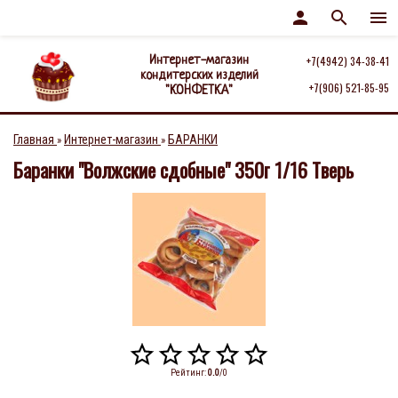
person
search
menu
Интернет-магазин
+7(4942) 34-38-41
кондитерских изделий
+7(906) 521-85-95
"КОНФЕТКА"
Главная
Интернет-магазин
БАРАНКИ
»
»
Баранки "Волжские сдобные" 350г 1/16 Тверь
Рейтинг
:
0.0
/
0