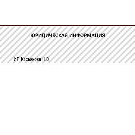
ЮРИДИЧЕСКАЯ ИНФОРМАЦИЯ
ИП Касьянова Н.В.
ИНН 444400337228
ОГРН 304440118000062
Р/сч 40802810329010107061
в Костромском ОСБ №8640 в г.Костроме
Кор/сч 30101810200000000623
БИК 043469623
КОНТАКТНАЯ ИНФОРМАЦИЯ
г. Кострома, ул. Зеленая, д. 3а