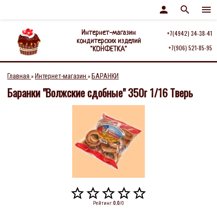
person
search
menu
Интернет-магазин
+7(4942) 34-38-41
кондитерских изделий
+7(906) 521-85-95
"КОНФЕТКА"
Главная
Интернет-магазин
БАРАНКИ
»
»
Баранки "Волжские сдобные" 350г 1/16 Тверь
Рейтинг
:
0.0
/
0