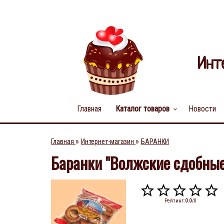
Инт
Главная
Каталог товаров
Новости
keyboard_arrow_down
»
»
Главная
Интернет-магазин
БАРАНКИ
Баранки "Волжские сдобные"
Рейтинг
:
0.0
/
0